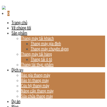
0
Trang chủ
Về chúng tôi
Sản phẩm
Thang máy tải khách
Thang máy gia đình
Thang máy chuyên dụng
Thang máy tải hàng
Thang tải ô tô
Thang tải thực phẩm
Dịch vụ
Báo giá thang máy
Bảo trì thang máy
Cứu hộ thang máy
Nâng cấp thang máy
Sửa chữa thang máy
Dự án
Blog