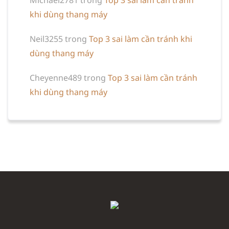
Michael2781
trong
Top 3 sai làm cần tránh
khi dùng thang máy
Neil3255
trong
Top 3 sai làm cần tránh khi
dùng thang máy
Cheyenne489
trong
Top 3 sai làm cần tránh
khi dùng thang máy