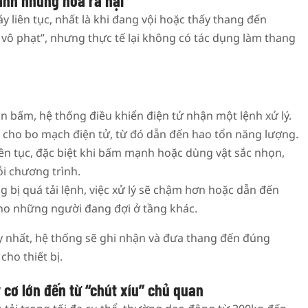
hanh nhưng hóa ra hại
 liên tục, nhất là khi đang vội hoặc thấy thang đến
ô phạt”, nhưng thực tế lại không có tác dụng làm thang
ần bấm, hệ thống điều khiển điện tử nhận một lệnh xử lý.
c cho bo mạch điện tử, từ đó dẫn đến hao tổn năng lượng.
 liên tục, đặc biệt khi bấm mạnh hoặc dùng vật sắc nhọn,
ỗi chương trình.
bị quá tải lệnh, việc xử lý sẽ chậm hơn hoặc dẫn đến
cho những người đang đợi ở tầng khác.
y nhất, hệ thống sẽ ghi nhận và đưa thang đến đúng
cho thiết bị.
 cơ lớn đến từ “chút xíu” chủ quan