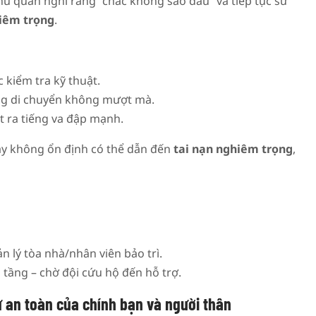
hủ quan nghĩ rằng “chắc không sao đâu” và tiếp tục sử
hiêm trọng
.
kiểm tra kỹ thuật.
g di chuyển không mượt mà.
t ra tiếng va đập mạnh.
máy không ổn định có thể dẫn đến
tai nạn nghiêm trọng
,
n lý tòa nhà/nhân viên bảo trì.
 tầng – chờ đội cứu hộ đến hỗ trợ.
 an toàn của chính bạn và người thân