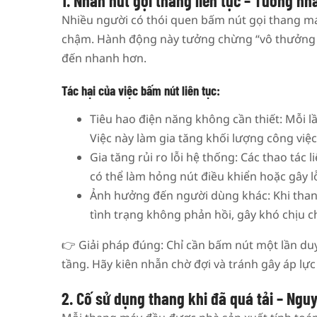
1. Nhấn nút gọi thang liên tục – Tưởng n
Nhiều người có thói quen bấm nút gọi thang máy
chậm. Hành động này tưởng chừng “vô thưởng v
đến nhanh hơn.
Tác hại của việc bấm nút liên tục:
Tiêu hao điện năng không cần thiết: Mỗi l
Việc này làm gia tăng khối lượng công việ
Gia tăng rủi ro lỗi hệ thống: Các thao tác
có thể làm hỏng nút điều khiển hoặc gây l
Ảnh hưởng đến người dùng khác: Khi thang 
tình trạng không phản hồi, gây khó chịu 
👉 Giải pháp đúng: Chỉ cần bấm nút một lần du
tầng. Hãy kiên nhẫn chờ đợi và tránh gây áp lực 
2. Cố sử dụng thang khi đã quá tải – Nguy