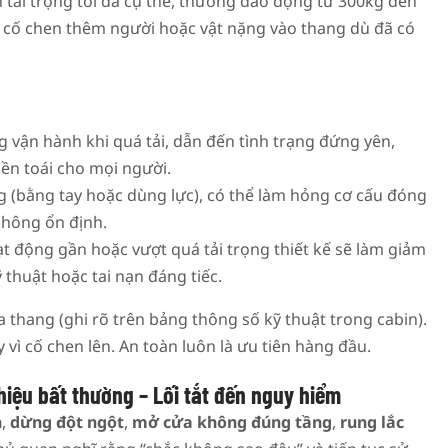
 tải trọng tối đa cụ thể, thường dao động từ 300kg đến
n cố chen thêm người hoặc vật nặng vào thang dù đã có
 vận hành khi quá tải, dẫn đến tình trạng đứng yên,
ền toái cho mọi người.
 (bằng tay hoặc dùng lực), có thể làm hỏng cơ cấu đóng
hông ổn định.
ạt động gần hoặc vượt quá tải trọng thiết kế sẽ làm giảm
 thuật hoặc tai nạn đáng tiếc.
a thang (ghi rõ trên bảng thông số kỹ thuật trong cabin).
vì cố chen lên. An toàn luôn là ưu tiên hàng đầu.
hiệu bất thường – Lối tắt đến nguy hiểm
n
,
dừng đột ngột
,
mở cửa không đúng tầng
,
rung lắc