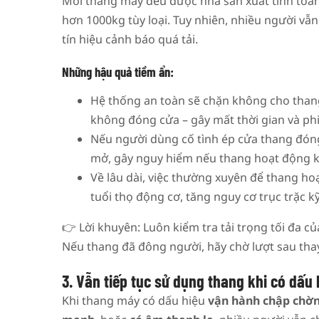
Mỗi thang máy đều được nhà sản xuất tính toán
hơn 1000kg tùy loại. Tuy nhiên, nhiều người vẫ
tín hiệu cảnh báo quá tải.
Những hậu quả tiềm ẩn:
Hệ thống an toàn sẽ chặn không cho thang
không đóng cửa – gây mất thời gian và phi
Nếu người dùng cố tình ép cửa thang đóng
mở, gây nguy hiểm nếu thang hoạt động k
Về lâu dài, việc thường xuyên để thang ho
tuổi thọ động cơ, tăng nguy cơ trục trặc kỹ
👉 Lời khuyên: Luôn kiểm tra tải trọng tối đa củ
Nếu thang đã đông người, hãy chờ lượt sau thay 
3. Vẫn tiếp tục sử dụng thang khi có dấu 
Khi thang máy có dấu hiệu
vận hành chập chờ