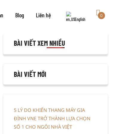
 thang máy
án
Blog
Liên hệ
0
English
BÀI VIẾT XEM NHIỀU
BÀI VIẾT MỚI
5 LÝ DO KHIẾN THANG MÁY GIA
ĐÌNH VNE TRỞ THÀNH LỰA CHỌN
SỐ 1 CHO NGÔI NHÀ VIỆT