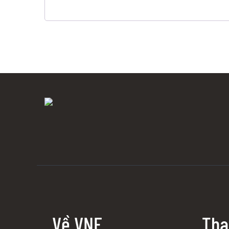
Về VNE
Tha