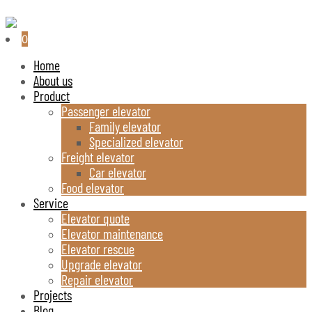
0
Home
About us
Product
Passenger elevator
Family elevator
Specialized elevator
Freight elevator
Car elevator
Food elevator
Service
Elevator quote
Elevator maintenance
Elevator rescue
Upgrade elevator
Repair elevator
Projects
Blog