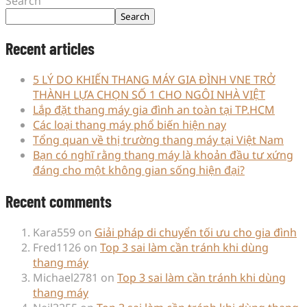
Search
Search
Recent articles
5 LÝ DO KHIẾN THANG MÁY GIA ĐÌNH VNE TRỞ
THÀNH LỰA CHỌN SỐ 1 CHO NGÔI NHÀ VIỆT
Lắp đặt thang máy gia đình an toàn tại TP.HCM
Các loại thang máy phổ biến hiện nay
Tổng quan về thị trường thang máy tại Việt Nam
Bạn có nghĩ rằng thang máy là khoản đầu tư xứng
đáng cho một không gian sống hiện đại?
Recent comments
Kara559
on
Giải pháp di chuyển tối ưu cho gia đình
Fred1126
on
Top 3 sai làm cần tránh khi dùng
thang máy
Michael2781
on
Top 3 sai làm cần tránh khi dùng
thang máy