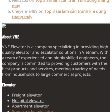
Neil3255
on
Top 3 sai làm cần tránh khi dùng thang
máy
Cheyenne489
on
Top 3 sai làm cần tránh khi dùng
thang máy
About VNE
VNE Elevator is a company specializing in providing high
quality elevator and escalator solutions in Vietnam. With
a team of experienced and highly skilled engineers, the
company is committed to providing customers with the
best products and services, meeting a variety of needs
from households to large commercial projects.
Elevator
Freight elevator
Hospital elevator
Apartment elevator
Supermarket elevator