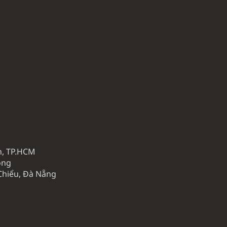
h, TP.HCM
ồng
 Chiểu, Đà Nẵng