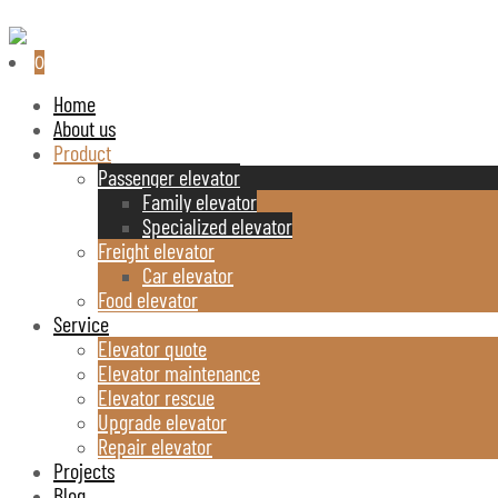
0
Home
About us
Product
Passenger elevator
Family elevator
Specialized elevator
Freight elevator
Car elevator
Food elevator
Service
Elevator quote
Elevator maintenance
Elevator rescue
Upgrade elevator
Repair elevator
Projects
Blog